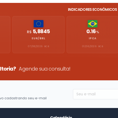
INDICADORES ECONÔMICOS
5,8845
0.16
R$
%
EUR/BRL
IPCA
07/08/2026 · BCB
01/06/2026 · BCB
ltoria?
Agende sua consulta!
vo cadastrando seu e-mail
Calendário