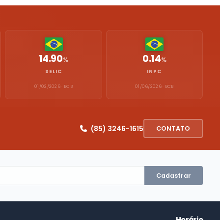
14.90
0.14
%
%
SELIC
INPC
01/02/2026 · BCB
01/06/2026 · BCB
(85) 3246-1615
CONTATO
Cadastrar
Horário