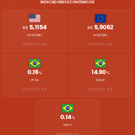
INDICADORES ECONÔMICOS
5,1154
5,9062
R$
R$
USD/BRL
EUR/BRL
05/08/2026 · BCB
05/08/2026 · BCB
0.16
14.90
%
%
IPCA
SELIC
01/06/2026 · BCB
01/02/2026 · BCB
0.14
%
INPC
01/06/2026 · BCB