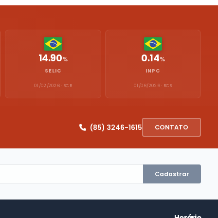
14.90
0.14
%
%
SELIC
INPC
01/02/2026 · BCB
01/06/2026 · BCB
(85) 3246-1615
CONTATO
Cadastrar
Horário