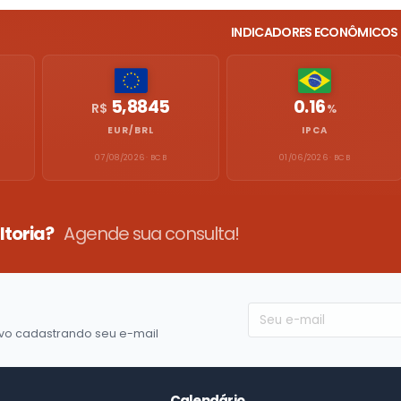
INDICADORES ECONÔMICOS
5,8845
0.16
R$
%
EUR/BRL
IPCA
07/08/2026 · BCB
01/06/2026 · BCB
ltoria?
Agende sua consulta!
vo cadastrando seu e-mail
Calendário