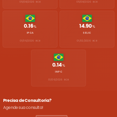
05/08/2026 · BCB
05/08/2026 · BCB
0.16
14.90
%
%
IPCA
SELIC
01/06/2026 · BCB
01/02/2026 · BCB
0.14
%
INPC
01/06/2026 · BCB
Precisa de Consultoria?
Agende sua consulta!